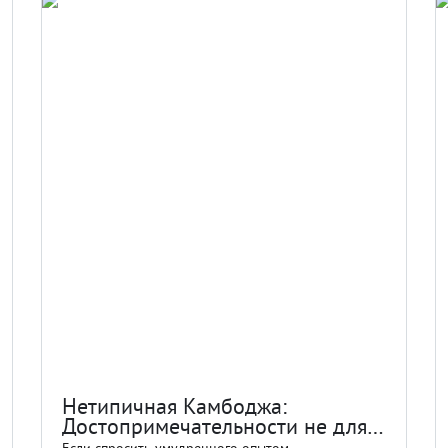
Нетипичная Камбоджа:
Достопримечательности не для
массового туриста