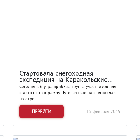
Стартовала снегоходная
экспедиция на Каракольские
озера
Сегодня в 6 утра прибыла группа участников для
старта на программу Путешествие на снегоходах
по отро...
ПЕРЕЙТИ
15 февраля 2019