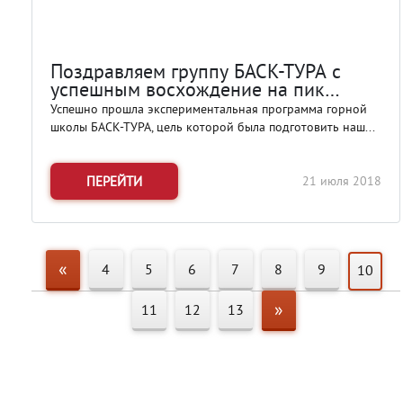
Поздравляем группу БАСК-ТУРА с
успешным восхождение на пик
Монгольской Народной Республики в
Успешно прошла экспериментальная программа горной
Адылсу
школы БАСК-ТУРА, цель которой была подготовить наш...
ПЕРЕЙТИ
21 июля 2018
«
4
5
6
7
8
9
10
»
11
12
13