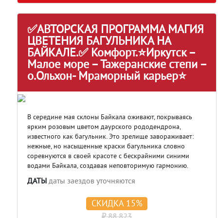
✅АВТОРСКАЯ ПРОГРАММА МАГИЯ
ЦВЕТЕНИЯ БАГУЛЬНИКА НА
БАЙКАЛЕ.✅ Комфорт.⭐Иркутск –
Малое море – Тажеранские степи –
о.Ольхон- Мраморный карьер⭐
В середине мая склоны Байкала оживают, покрываясь
ярким розовым цветом даурского рододендрона,
известного как багульник. Это зрелище завораживает:
нежные, но насыщенные краски багульника словно
соревнуются в своей красоте с бескрайними синими
водами Байкала, создавая неповторимую гармонию.
ДАТЫ
даты заездов уточняются
СКИДКА 15%
₽ 88 823