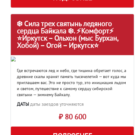
❄️ Сила трех святынь ледяного
сердца Байкала ❄️. ⚡Комфорт⚡
⭐Иркутск – Ольхон (мыс Бурхан,
Хобой) – Огой – Иркутск⭐
Где встречаются лед и небо, где тишина обретает голос, а
древние скалы хранят память тысячелетий — вот куда мы
приглашаем вас. Это не просто тур, это инициация льдом
и светом, путешествие к самому сердцу сибирской
святыни — зимнему Байкалу.
ДАТЫ
даты заездов уточняются
₽ 80 600