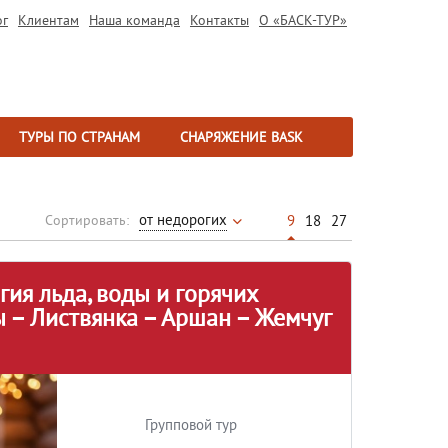
ог
Клиентам
Наша команда
Контакты
О «БАСК-ТУР»
ТУРЫ ПО СТРАНАМ
СНАРЯЖЕНИЕ BASK
от недорогих
9
18
27
Сортировать:
гия льда, воды и горячих
 – Листвянка – Аршан – Жемчуг
Групповой тур