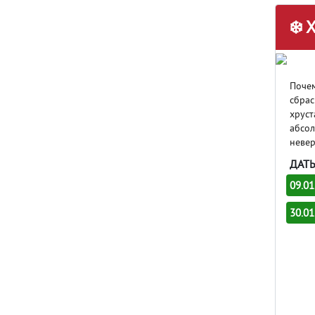
❄️ 
Почем
сбрас
хруст
абсол
невер
ДАТ
09.01
30.01