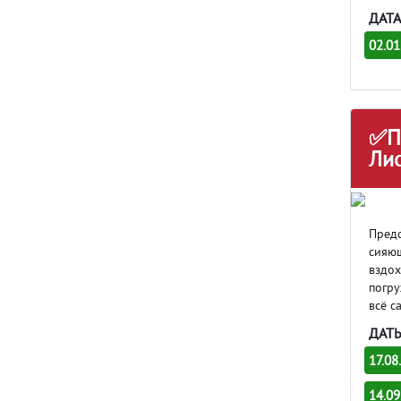
ДАТА
02.01
✅Пу
Лис
Предс
сияющ
вздох
погру
всё с
ДАТ
17.08
14.09