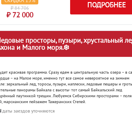
СКИДКА 15%
ПОДРОБНЕЕ
₽ 84 706
₽ 72 000
Ледовые просторы, пузыри, хрустальный ле
хона и Малого моря.❄️
удет красивая программа. Сразу едем в центральную часть озера – в с
ердце – на Малое море, именно тут все самое невероятное на зимнем
ле: зеркальный лед, торосы, пузыри, наплески, ледовые пещеры и гроты
тельные панорамы Байкала с высоты- тот самый Байкальский лед
рённый паутинкой трещин. Любуемся Сибирскими просторами – поля
й, марсианским пейзажем Тажеранских Степей.
Ы
даты заездов уточняются