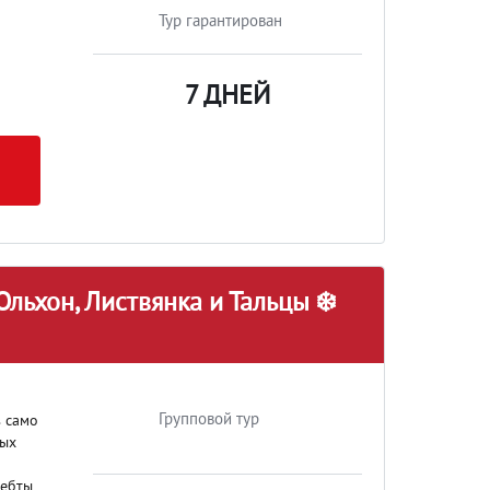
Тур гарантирован
7 ДНЕЙ
Ольхон, Листвянка и Тальцы ❄️
Групповой тур
в само
вых
ребты