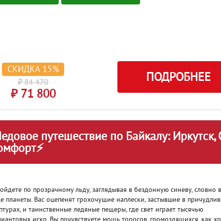
СКИДКА 15%
ПОДРОБНЕЕ
₽ 84 470
₽ 71 800
Ледовое путешествие по Байкалу: Иркутск, 
омфорт⚡
ойдете по
прозрачному льду, заглядывая в бездонную синеву, словно 
е планеты. Вас оцепенят грохочущие
наплески, застывшие в причудли
птурах, и таинственные
ледяные пещеры, где свет играет тысячью
иантовых искр. Вы почувствуете мощь
торосов, громоздящихся, как х