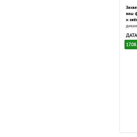
Захва
ваш ф
и звё
диким
ДАТА
17.08