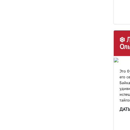
❄️ 
Оль
Это б
его с
Байка
удиви
испещ
тайго
ДАТ