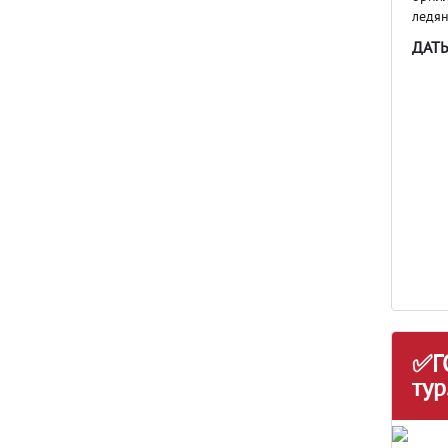
ледян
ДАТ
✅Г
тур