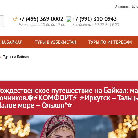
Отзывы
Бл
+7 (495) 369-0002
+7 (991) 310-0943
Ежедневно с 10:00 до 19:00
Ежедневно с 10:00 до 19:00
 НА БАЙКАЛ
ТУРЫ В УЗБЕКИСТАН
ТУРЫ ПО ИНТЕРЕСАМ
Туры на Байкал
Рождественское путешествие на Байкал: ма
очников.❄️⚡КОМФОРТ⚡ ⭐Иркутск – Тальцы
алое море – Ольхон*⭐