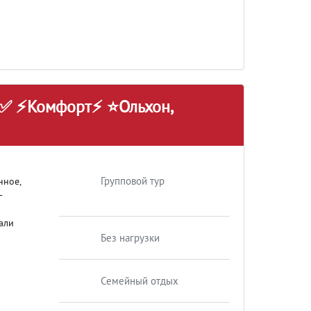
.✅ ⚡Комфорт⚡ ⭐Ольхон,
Групповой тур
нное,
-
али
Без нагрузки
Семейный отдых