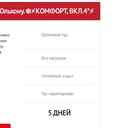
к Ольхону. ❄️⚡КОМФОРТ, ВКЛ.4*⚡
Групповой тур
озеро
мощи
тр
в
Без нагрузки
Семейный отдых
Тур гарантирован
5 ДНЕЙ