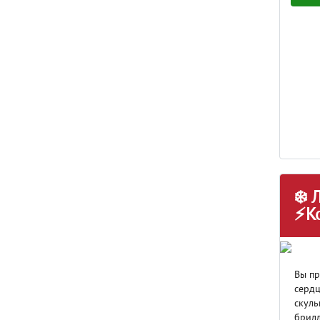
❄️ 
⚡К
Вы пр
сердц
скуль
брилл