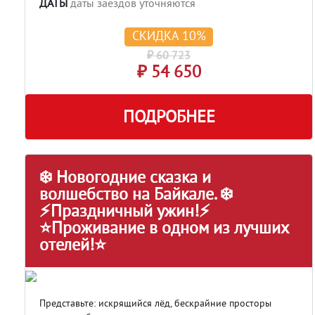
ДАТЫ
даты заездов уточняются
СКИДКА 10%
₽ 60 723
₽ 54 650
ПОДРОБНЕЕ
❄️ Новогодние сказка и
волшебство на Байкале. ❄️
⚡Праздничный ужин!⚡
⭐Проживание в одном из лучших
отелей!⭐
Представьте: искрящийся лёд, бескрайние просторы