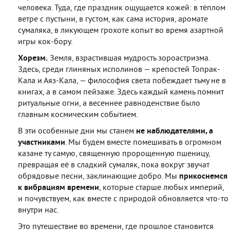
человека. Туда, где праздник ощущается кожей: в тёплом
ветре с пустыни, в густом, как сама история, аромате
сумаляка, в ликующем грохоте копыт во время азартной
игры кок-бору.
Хорезм.
Земля, взрастившая мудрость зороастризма.
Здесь, среди глиняных исполинов — крепостей Топрак-
Кала и Аяз-Кала, — философия света побеждает тьму не в
книгах, а в самом пейзаже. Здесь каждый камень помнит
ритуальные огни, а весеннее равноденствие было
главным космическим событием.
В эти особенные дни мы станем
не наблюдателями, а
участниками
. Мы будем вместе помешивать в огромном
казане ту самую, священную пророщенную пшеницу,
превращая её в сладкий сумаляк, пока вокруг звучат
обрядовые песни, заклинающие добро. Мы
п
рикоснемся
к вибрациям времени
, которые старше любых империй,
и почувствуем, как вместе с природой обновляется что-то
внутри нас.
Это путешествие во времени, где прошлое становится