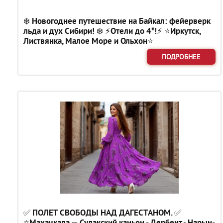
❄️ Новогоднее путешествие на Байкал: фейерверк
льда и дух Сибири! ❄️ ⚡Отели до 4*!⚡ ⭐Иркутск,
Листвянка, Малое Море и Ольхон⭐
ПОДРОБНЕЕ
✅ ПОЛЕТ СВОБОДЫ НАД ДАГЕСТАНОМ. ✅
⭐Махачкала — Сулакский каньон - Дербент - Нарын-