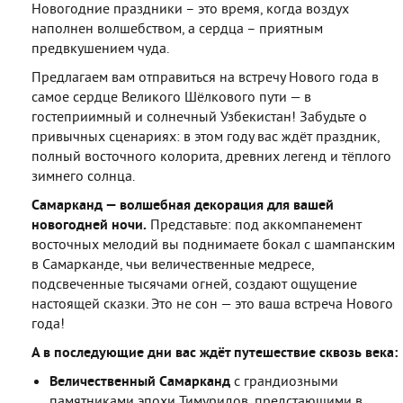
Новогодние праздники – это время, когда воздух
наполнен волшебством, а сердца – приятным
предвкушением чуда.
Предлагаем вам отправиться на встречу Нового года в
самое сердце Великого Шёлкового пути — в
гостеприимный и солнечный Узбекистан! Забудьте о
привычных сценариях: в этом году вас ждёт праздник,
полный восточного колорита, древних легенд и тёплого
зимнего солнца.
Самарканд — волшебная декорация для вашей
новогодней ночи.
Представьте: под аккомпанемент
восточных мелодий вы поднимаете бокал с шампанским
в Самарканде, чьи величественные медресе,
подсвеченные тысячами огней, создают ощущение
настоящей сказки. Это не сон — это ваша встреча Нового
года!
А в последующие дни вас ждёт путешествие сквозь века:
Величественный Самарканд
с грандиозными
памятниками эпохи Тимуридов, предстающими в