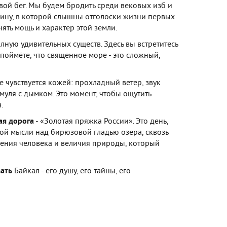
вой бег. Мы будем бродить среди вековых изб и
шину, в которой слышны отголоски жизни первых
ять мощь и характер этой земли.
лную удивительных существ. Здесь вы встретитесь
поймёте, что священное море - это сложный,
е чувствуется кожей: прохладный ветер, звук
уля с дымком. Это момент, чтобы ощутить
.
ая дорога
-
«Золотая пряжка России». Это день,
рной мысли над бирюзовой гладью озера, сквозь
 гения человека и величия природы, который
ать
Байкал - его душу, его тайны, его