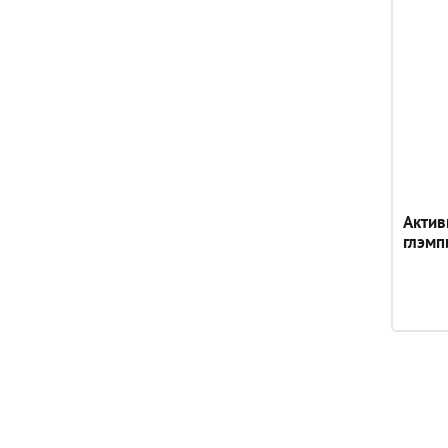
Актив
глэмп