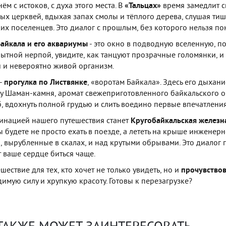
ём с истоков, с духа этого места. В
«Тальцах»
время замедлит с
ых церквей, вдыхая запах смолы и тёплого дерева, слушая ти
их поселенцев. Это диалог с прошлым, без которого нельзя пон
айкала и его аквариумы
-
это окно в подводную вселенную, по
ытной нерпой, увидите, как танцуют прозрачные голомянки, и 
 и невероятно живой организм.
-
прогулка по Листвянке
, «воротам Байкала». Здесь его дыхани
у Шаман-камня, аромат свежеприготовленного байкальского ом
, вдохнуть полной грудью и слить воедино первые впечатления
инацией нашего путешествия станет
Кругобайкальская железн
ы будете не просто ехать в поезде, а лететь на крыше инжене
, вырубленные в скалах, и над крутыми обрывами. Это диалог
т ваше сердце биться чаще.
шествие для тех, кто хочет не только увидеть, но и
прочувствов
имую силу и хрупкую красоту. Готовы к перезагрузке?
 ТАКЖЕ МОЖЕТ ЗАИНТЕРЕСОВАТЬ