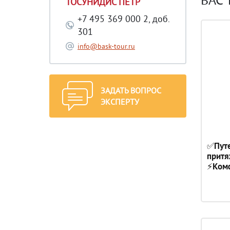
ТОСУНИДИС ПЕТР
+7 495 369 000 2, доб.
301
info@bask-tour.ru
ЗАДАТЬ ВОПРОС
ЭКСПЕРТУ
✅Путе
притя
⚡Комф
Листв