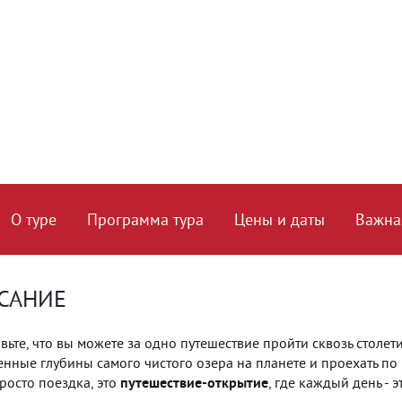
О туре
Программа тура
Цены и даты
Важна
САНИЕ
вьте, что вы можете за одно путешествие пройти сквозь столети
енные глубины самого чистого озера на планете и проехать по 
просто поездка, это
путешествие-открытие
, где каждый день -