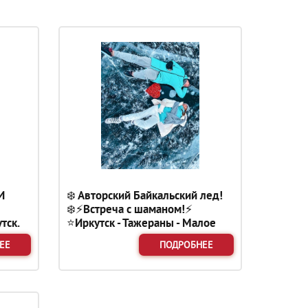
И
❄️ Авторский Байкальский лед!
❄️⚡Встреча с шаманом!⚡
тск.
⭐Иркутск - Тажераны - Малое
море– Ольхон – Хужир – Хобой
ЕЕ
ПОДРОБНЕЕ
- Огой⭐