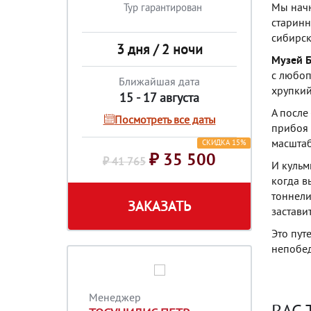
Мы начн
Тур гарантирован
старинн
сибирск
3 дня / 2 ночи
Музей Б
с любоп
Ближайшая дата
хрупкий
15 - 17 августа
А после 
Посмотреть все даты
прибоя 
масштаб
СКИДКА 15%
₽ 35 500
₽ 41 765
И кульм
когда в
тоннели
ЗАКАЗАТЬ
застави
Это путе
непобед
Менеджер
ВАС