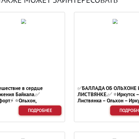
шествие в сердце
✅БАЛЛАДА ОБ ОЛЬХОНЕ 
жения Байкала.✅
ЛИСТВЯНКЕ.✅ ⭐Иркутск –
орт⚡ ⭐Ольхон,
Листвянка – Ольхон – Ирку
янка, Тальцы, Иркутск⭐
⭐Номера с удобствами.
ПОДРОБНЕЕ
ПОДРОБН